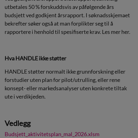
utbetales 50 % forskuddsvis av påfølgende års
budsjett ved godkjent årsrapport. I søknadsskjemaet
bekrefter søker også at man forplikter seg til å
rapportere i henhold til spesifiserte krav. Les mer
her
.
Hva HANDLE ikke støtter
HANDLE støtter normalt ikke grunnforskning eller
forstudier uten plan for pilot/utrulling, eller rene
konsept- eller markedsanalyser uten konkrete tiltak
ute i verdikjeden.
Vedlegg
Budsjett_aktivitetsplan_mal_2026.xlsm