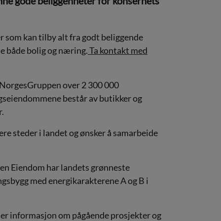
ne gode beliggenheter for konsernets
 som kan tilby alt fra godt beliggende
e både bolig og næring.
Ta kontakt med
r NorgesGruppen over 2 300 000
gseiendommene består av butikker og
r.
flere steder i landet og ønsker å samarbeide
ppen Eiendom har landets grønneste
ngsbygg med energikarakterene A og B i
er informasjon om pågående prosjekter og