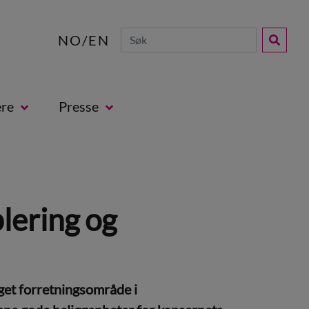
NO
/
EN
ere
Presse
lering og
et forretningsområde i