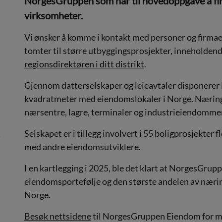
NorgesGruppen som har til hovedoppgave å fin
virksomheter.
Vi ønsker å komme i kontakt med personer og firmaer
tomter til større utbyggingsprosjekter, inneholdend
regionsdirektøren i ditt distrikt
.
Gjennom datterselskaper og leieavtaler disponere
kvadratmeter med eiendomslokaler i Norge. Nærin
nærsentre, lagre, terminaler og industrieiendomme
Selskapet er i tillegg involvert i 55 boligprosjekter 
i
med andre eiendomsutviklere.
I en kartlegging i 2025, ble det klart at NorgesGru
eiendomsportefølje og den største andelen av næri
Norge.
Besøk nettsidene
til NorgesGruppen Eiendom for m