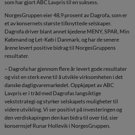
som har gjort ABC Lavpris til en suksess.
NorgesGruppen eier 48,9 prosent av Dagrofa, som er
et av konsernets største tilknyttede selskaper.
Dagrofa driver blant annet kjedene MENY, SPAR, Min
Købmand og Let-Køb i Danmark, og har de senere
årene levert positive bidrag til NorgesGruppens
resultater.
– Dagrofa har gjennom flere år levert gode resultater
og vist en sterk evne til å utvikle virksomheten i det
danske dagligvaremarkedet. Oppkjøpet av ABC
Lavpris er i tråd med Dagrofas langsiktige
vekststrategi og styrker selskapets muligheter til
videre utvikling. Vi ser positivt på investeringen og
den verdiskapingen den kan bidra til over tid, sier
konsernsjef Runar Hollevik i NorgesGruppen.