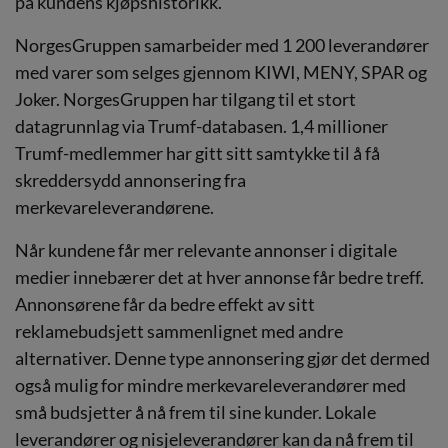
på kundens kjøpshistorikk.
NorgesGruppen samarbeider med 1 200 leverandører
med varer som selges gjennom KIWI, MENY, SPAR og
Joker. NorgesGruppen har tilgang til et stort
datagrunnlag via Trumf-databasen. 1,4 millioner
Trumf-medlemmer har gitt sitt samtykke til å få
skreddersydd annonsering fra
merkevareleverandørene.
Når kundene får mer relevante annonser i digitale
medier innebærer det at hver annonse får bedre treff.
Annonsørene får da bedre effekt av sitt
reklamebudsjett sammenlignet med andre
alternativer. Denne type annonsering gjør det dermed
også mulig for mindre merkevareleverandører med
små budsjetter å nå frem til sine kunder. Lokale
leverandører og nisjeleverandører kan da nå frem til