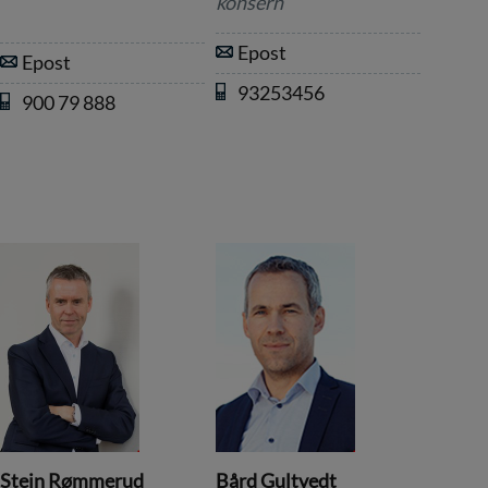
konsern
Epost
Epost
93253456
900 79 888
Stein Rømmerud
Bård Gultvedt