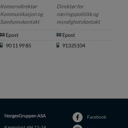
Konserndirektør
Direktør for
Kommunikasjon og
næringspolitikk og
Samfunnskontakt
myndighetskontakt
Epost
Epost
90 11 99 85
91335104
NorgesGruppen ASA
Facebook
Karenslyst allé 12-14