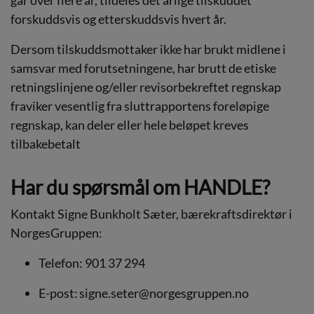
går over flere år, tildeles det årlige tilskuddet
forskuddsvis og etterskuddsvis hvert år.
Dersom tilskuddsmottaker ikke har brukt midlene i
samsvar med forutsetningene, har brutt de etiske
retningslinjene og/eller revisorbekreftet regnskap
fraviker vesentlig fra sluttrapportens foreløpige
regnskap, kan deler eller hele beløpet kreves
tilbakebetalt
Har du spørsmål om HANDLE?
Kontakt Signe Bunkholt Sæter, bærekraftsdirektør i
NorgesGruppen:
Telefon: 901 37 294
E-post:
signe.seter@norgesgruppen.no